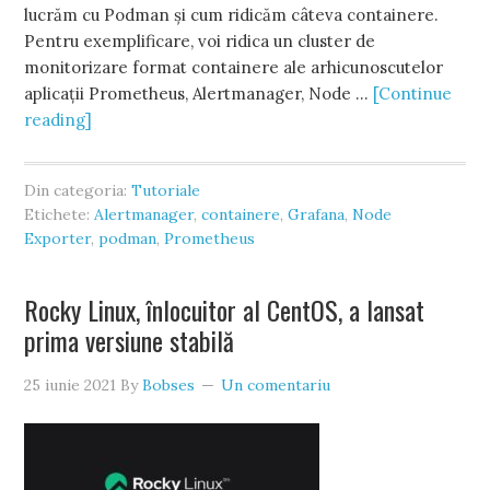
lucrăm cu Podman și cum ridicăm câteva containere.
Pentru exemplificare, voi ridica un cluster de
monitorizare format containere ale arhicunoscutelor
aplicații Prometheus, Alertmanager, Node …
[Continue
reading]
Din categoria:
Tutoriale
Etichete:
Alertmanager
,
containere
,
Grafana
,
Node
Exporter
,
podman
,
Prometheus
Rocky Linux, înlocuitor al CentOS, a lansat
prima versiune stabilă
25 iunie 2021
By
Bobses
Un comentariu