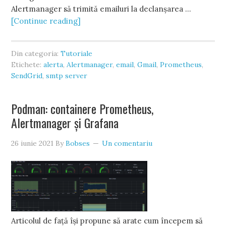
Alertmanager să trimită emailuri la declanșarea …
[Continue reading]
Din categoria:
Tutoriale
Etichete:
alerta
,
Alertmanager
,
email
,
Gmail
,
Prometheus
,
SendGrid
,
smtp server
Podman: containere Prometheus,
Alertmanager și Grafana
26 iunie 2021
By
Bobses
Un comentariu
Articolul de față își propune să arate cum începem să