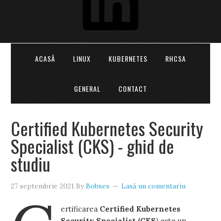
ACASĂ
LINUX
KUBERNETES
RHCSA
GENERAL
CONTACT
Certified Kubernetes Security
Specialist (CKS) - ghid de
studiu
27 septembrie 2021
By
Bobses
Lasă un comentariu
ertificarea
Certified Kubernetes
Security Specialist (CKS
) este un