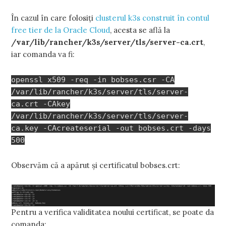
În cazul în care folosiți
clusterul k3s construit în contul
free tier de la Oracle Cloud
, acesta se află la
/var/lib/rancher/k3s/server/tls/server-ca.crt
,
iar comanda va fi:
openssl x509 -req -in bobses.csr -CA
/var/lib/rancher/k3s/server/tls/server-
ca.crt -CAkey
/var/lib/rancher/k3s/server/tls/server-
ca.key -CAcreateserial -out bobses.crt -days
500
Observăm că a apărut și certificatul bobses.crt:
Pentru a verifica validitatea noului certificat, se poate da
comanda: