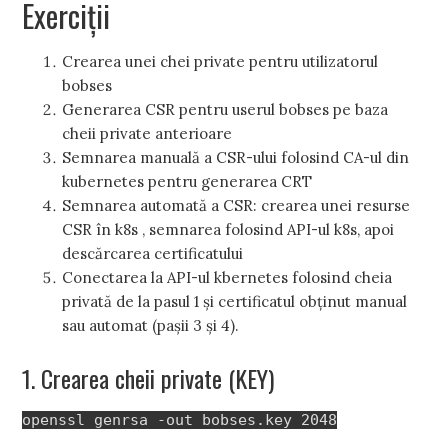
Exerciții
Crearea unei chei private pentru utilizatorul
bobses
Generarea CSR pentru userul bobses pe baza
cheii private anterioare
Semnarea manuală a CSR-ului folosind CA-ul din
kubernetes pentru generarea CRT
Semnarea automată a CSR: crearea unei resurse
CSR în k8s , semnarea folosind API-ul k8s, apoi
descărcarea certificatului
Conectarea la API-ul kbernetes folosind cheia
privată de la pasul 1 și certificatul obținut manual
sau automat (pașii 3 și 4).
1. Crearea cheii private (KEY)
openssl genrsa -out bobses.key 2048