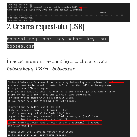
2. Crearea request-ului (CSR)
openssl req -new -key bobses.key -out
bobses.csr
În acest moment, avem 2 fișiere: cheia privată
bobses.key
și CSR-ul
bobses.csr