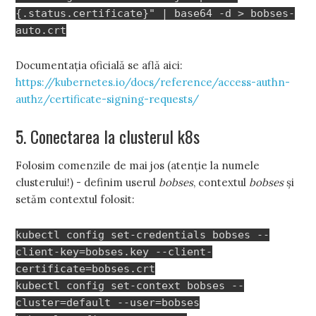
{.status.certificate}" | base64 -d > bobses-
auto.crt
Documentația oficială se află aici:
https://kubernetes.io/docs/reference/access-authn-
authz/certificate-signing-requests/
5. Conectarea la clusterul k8s
Folosim comenzile de mai jos (atenție la numele
clusterului!) - definim userul
bobses
, contextul
bobses
și
setăm contextul folosit:
kubectl config set-credentials bobses --
client-key=bobses.key --client-
certificate=bobses.crt
kubectl config set-context bobses --
cluster=default --user=bobses