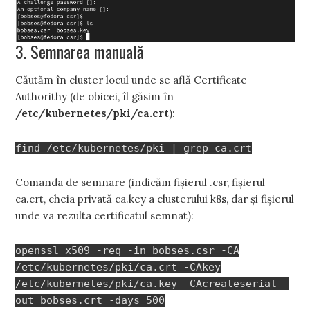
3. Semnarea manuală
Căutăm în cluster locul unde se află Certificate
Authorithy (de obicei, îl găsim în
/etc/kubernetes/pki/ca.crt
):
find /etc/kubernetes/pki | grep ca.crt
Comanda de semnare (indicăm fișierul .csr, fișierul
ca.crt, cheia privată ca.key a clusterului k8s, dar și fișierul
unde va rezulta certificatul semnat):
openssl x509 -req -in bobses.csr -CA
/etc/kubernetes/pki/ca.crt -CAkey
/etc/kubernetes/pki/ca.key -CAcreateserial -
out bobses.crt -days 500