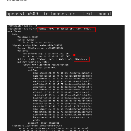
openssl x509 -in bobses.crt -text -noout