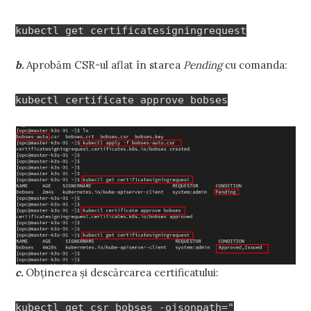
kubectl get certificatesigningrequest
b.
Aprobăm CSR-ul aflat în starea
Pending
cu comanda:
kubectl certificate approve bobses
c.
Obținerea și descărcarea certificatului:
kubectl get csr bobses -ojsonpath="