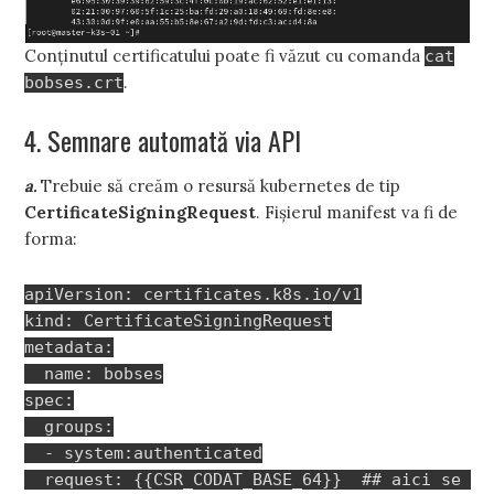
Conținutul certificatului poate fi văzut cu comanda
cat
.
bobses.crt
4. Semnare automată via API
a.
Trebuie să creăm o resursă kubernetes de tip
CertificateSigningRequest
. Fișierul manifest va fi de
forma:
apiVersion: certificates.k8s.io/v1

kind: CertificateSigningRequest

metadata:

  name: bobses

spec:

  groups:

  - system:authenticated

  request: {{CSR_CODAT_BASE_64}}  ## aici se 