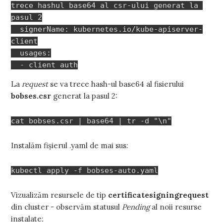
trece hashul base64 al csr-ului generat la 
pasul 2

  signerName: kubernetes.io/kube-apiserver-
client

  usages:

  - client auth
La
request
se va trece hash-ul base64 al fisierului
bobses.csr
generat la pasul 2:
cat bobses.csr | base64 | tr -d "\n"
Instalăm fișierul .yaml de mai sus:
kubectl apply -f bobses-auto.yaml
Vizualizăm resursele de tip
certificatesigningrequest
din cluster - observăm statusul
Pending
al noii resurse
instalate: