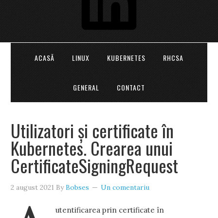
ACASĂ
LINUX
KUBERNETES
RHCSA
GENERAL
CONTACT
Utilizatori și certificate în
Kubernetes. Crearea unui
CertificateSigningRequest
2 august 2021
By
Bobses
Un comentariu
utentificarea prin certificate în