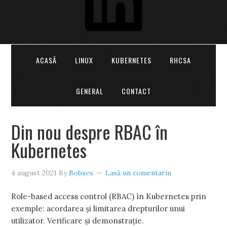
ACASĂ
LINUX
KUBERNETES
RHCSA
GENERAL
CONTACT
Din nou despre RBAC în
Kubernetes
4 august 2021
By
Bobses
Lasă un comentariu
Role-based access control (RBAC) în Kubernetes prin
exemple: acordarea și limitarea drepturilor unui
utilizator. Verificare și demonstrație.