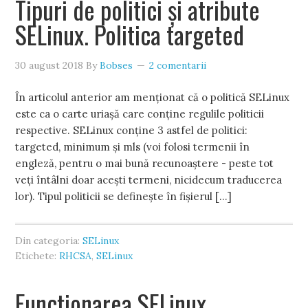
Tipuri de politici și atribute
SELinux. Politica targeted
30 august 2018
By
Bobses
2 comentarii
În articolul anterior am menționat că o politică SELinux
este ca o carte uriașă care conține regulile politicii
respective. SELinux conține 3 astfel de politici:
targeted, minimum și mls (voi folosi termenii în
engleză, pentru o mai bună recunoaștere - peste tot
veți întâlni doar acești termeni, nicidecum traducerea
lor). Tipul politicii se definește în fișierul […]
Din categoria:
SELinux
Etichete:
RHCSA
,
SELinux
Funcționarea SELinux