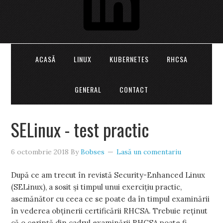
ACASĂ
LINUX
KUBERNETES
RHCSA
GENERAL
CONTACT
SELinux - test practic
6 octombrie 2018
By
Bobses
Lasă un comentariu
După ce am trecut în revistă Security-Enhanced Linux
(SELinux), a sosit și timpul unui exercițiu practic,
asemănător cu ceea ce se poate da în timpul examinării
în vederea obținerii certificării RHCSA. Trebuie reținut
că o cerință din cadrul examinării RHCSA poate fi