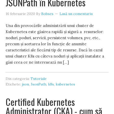
JSONPath în Kubernetes
16 februarie 2020
By
Bobses
Lasă un comentariu
Una din provocările administrării unui cluster de
Kubernetes este găsirea rapidă și sigură a resurselor:
noduri, poduri, servicii, persistent volumes, pvc, etc.,
precum și sortarea lor în funcție de anumite
caracteristici ale fiecărui tip de resurse. Dacă în cazul
unui cluster K8s cu câteva noduri și aplicații instalate a
găsi ceea ce ne interesează nu […]
Din categoria:
Tutoriale
Etichete:
json
,
JsonPath
,
k8s
,
kubernetes
Certified Kubernetes
Administrator (CKA) - cum să