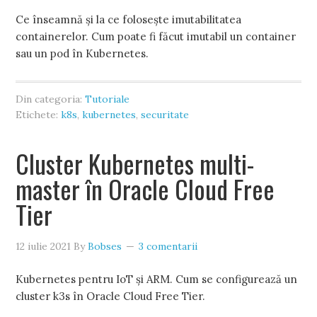
Ce înseamnă și la ce folosește imutabilitatea
containerelor. Cum poate fi făcut imutabil un container
sau un pod în Kubernetes.
Din categoria:
Tutoriale
Etichete:
k8s
,
kubernetes
,
securitate
Cluster Kubernetes multi-
master în Oracle Cloud Free
Tier
12 iulie 2021
By
Bobses
3 comentarii
Kubernetes pentru IoT și ARM. Cum se configurează un
cluster k3s în Oracle Cloud Free Tier.