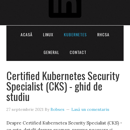
ACASĂ
LINUX
KUBERNETES
RHCSA
GENERAL
CONTACT
Certified Kubernetes Security
Specialist (CKS) - ghid de
studiu
27 septembrie 2021
By
Bobses
Lasă un comentariu
Despre Certified Kubernetes Security Specialist (CKS) -
ce este, detalii despre examen, resurse necesare și