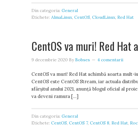
Din categoria:
General
Etichete:
AlmaLinux
,
CentOS
,
CloudLinux
,
Red Hat
CentOS va muri! Red Hat a
9 decembrie 2020
By
Bobses
4 comentarii
CentOS va muri! Red Hat schimbă soarta mult-iubi
CentOS este CentOS Stream, iar actuala distribuț
sfârșitul anului 2021, anunță blogul oficial al 
va deveni ramura […]
Din categoria:
General
Etichete:
CentOS
,
CentOS 7
,
CentOS 8
,
Red Hat
,
Roc