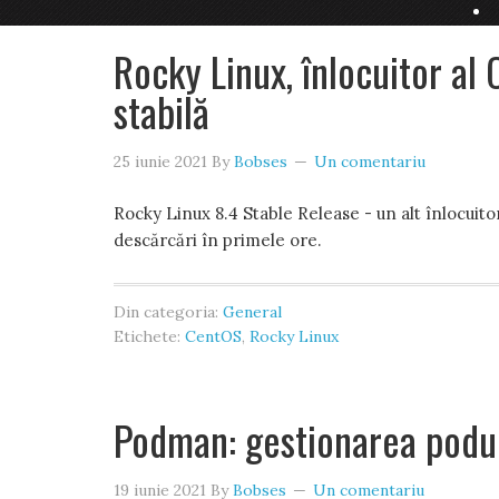
Rocky Linux, înlocuitor al
stabilă
25 iunie 2021
By
Bobses
Un comentariu
Rocky Linux 8.4 Stable Release - un alt înlocuito
descărcări în primele ore.
Din categoria:
General
Etichete:
CentOS
,
Rocky Linux
Podman: gestionarea podur
19 iunie 2021
By
Bobses
Un comentariu