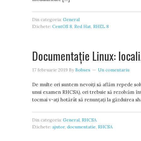
Din categoria:
General
Etichete:
CentOS 8
,
Red Hat
,
RHEL 8
Documentație Linux: localiz
17 februarie 2019
By
Bobses
Un comentariu
De multe ori suntem nevoiți să aflăm repede solu
unui examen RHCSA), ori trebuie să rezolvăm în
tocmai v-ați hotărât să renunțați la găzduirea sha
Din categoria:
General
,
RHCSA
Etichete:
ajutor
,
documentatie
,
RHCSA