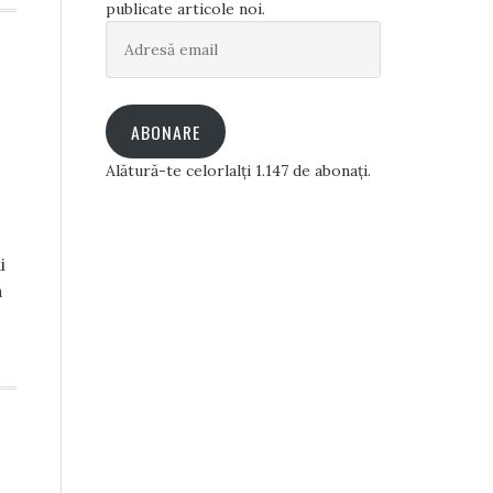
publicate articole noi.
Adresă
email
ABONARE
Alătură-te celorlalți 1.147 de abonați.
i
a