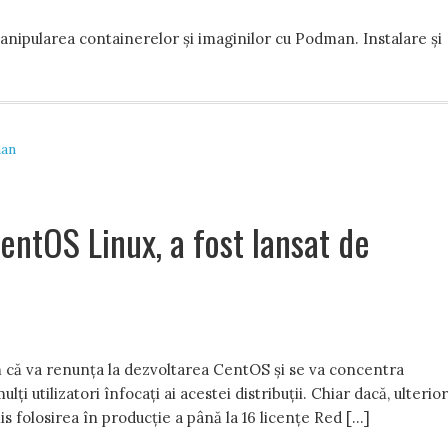
nipularea containerelor și imaginilor cu Podman. Instalare și
an
entOS Linux, a fost lansat de
 că va renunța la dezvoltarea CentOS și se va concentra
 utilizatori înfocați ai acestei distribuții. Chiar dacă, ulterior
s folosirea în producție a până la 16 licențe Red […]