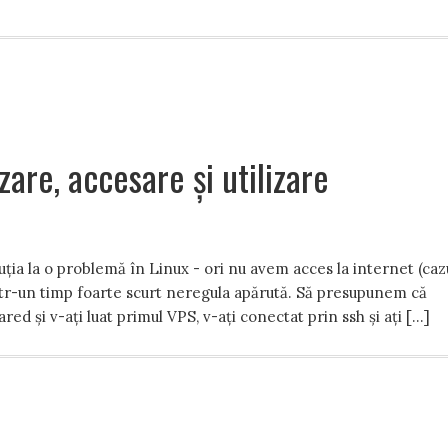
are, accesare și utilizare
ția la o problemă în Linux - ori nu avem acces la internet (caz
tr-un timp foarte scurt neregula apărută. Să presupunem că
red și v-ați luat primul VPS, v-ați conectat prin ssh și ați […]