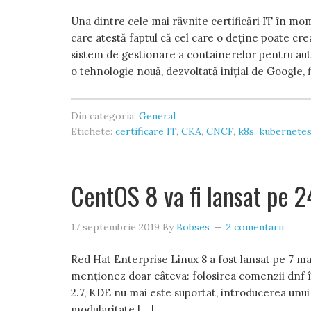
Una dintre cele mai râvnite certificări IT în mo
care atestă faptul că cel care o deține poate cr
sistem de gestionare a containerelor pentru automa
o tehnologie nouă, dezvoltată inițial de Google, f
Din categoria:
General
Etichete:
certificare IT
,
CKA
,
CNCF
,
k8s
,
kubernete
CentOS 8 va fi lansat pe 
17 septembrie 2019
By
Bobses
2 comentarii
Red Hat Enterprise Linux 8 a fost lansat pe 7 ma
menționez doar câteva: folosirea comenzii dnf î
2.7, KDE nu mai este suportat, introducerea un
modularitate […]