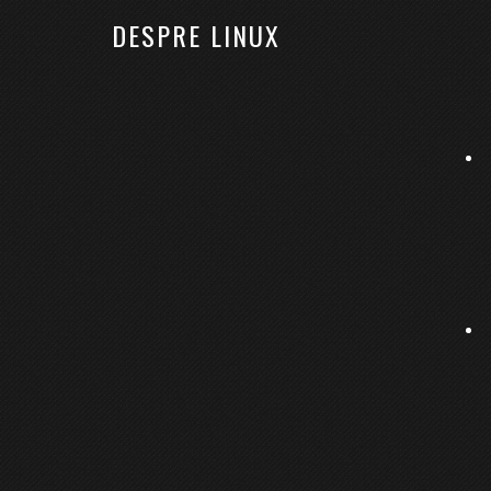
DESPRE LINUX
ACASĂ
LINUX
KUBERNETES
RHCSA
Certified Kubernetes Secur
studiu
27 septembrie 2021
By
Bobses
Lasă un comentar
Despre Certified Kubernetes Security Specialist 
câteva sfaturi.
Din categoria:
General
Etichete:
CKS
,
k8s
,
kubernetes