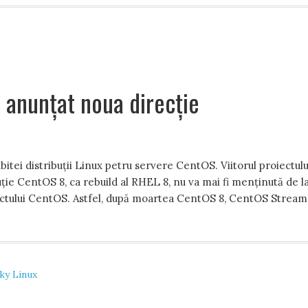
 anunțat noua direcție
tei distribuții Linux petru servere CentOS. Viitorul proiectulu
ie CentOS 8, ca rebuild al RHEL 8, nu va mai fi menținută de l
proiectului CentOS. Astfel, după moartea CentOS 8, CentOS Stream
ky Linux