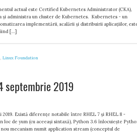
mentul actual este Certified Kubernetes Administrator (CKA),
ea și administra un cluster de Kubernetes. Kubernetes - un
tizarea implementării, scalării și distribuirii aplicațiilor, est
iind […]
s
,
Linux Foundation
24 septembrie 2019
i 2019. Există diferențe notabile între RHEL 7 și RHEL 8 -
n loc de yum (cu aceeași sintaxă), Python 3.6 înlocuiește Pyth
ui nou mecanism numit application stream (conceptul de