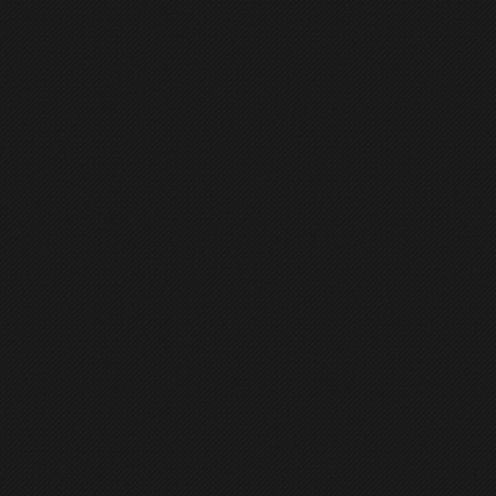
GENERAL
CONTACT
ity Specialist (CKS) - ghid de
iu
(CKS) - ce este, detalii despre examen, resurse necesare și