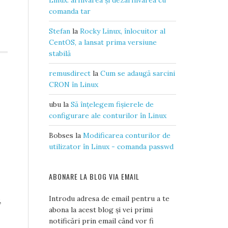
Linux: arhivarea și dezarhivarea cu
comanda tar
Stefan
la
Rocky Linux, înlocuitor al
CentOS, a lansat prima versiune
stabilă
remusdirect
la
Cum se adaugă sarcini
CRON în Linux
ubu
la
Să înțelegem fișierele de
configurare ale conturilor în Linux
Bobses
la
Modificarea conturilor de
utilizator în Linux - comanda passwd
ABONARE LA BLOG VIA EMAIL
Introdu adresa de email pentru a te
,
abona la acest blog și vei primi
notificări prin email când vor fi