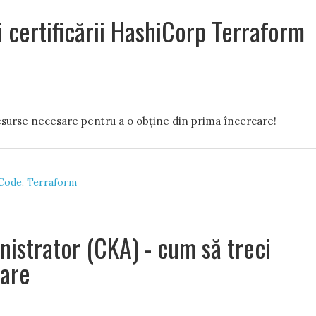
 certificării HashiCorp Terraform
esurse necesare pentru a o obține din prima încercare!
 Code
,
Terraform
istrator (CKA) - cum să treci
care