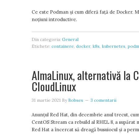
Ce este Podman și cum diferă față de Docker. Ma
noțiuni introductive.
Din categoria:
General
Etichete:
containere
,
docker
,
k8s
,
kubernetes
,
podm
AlmaLinux, alternativă la C
CloudLinux
31 martie 2021
By
Bobses
3 comentarii
Anunțul Red Hat, din decembrie anul trecut, cum
CentOS Stream ca rebuild al RHEL 8, a supărat mulți
Red Hat a încercat să dreagă busuiocul și a permi