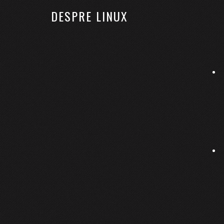
DESPRE LINUX
ACASĂ
LINUX
KUBERNETES
RHCSA
Cele mai bune editoare vid
28 octombrie 2015
By
Bobses
4 comentarii
Mulți dintre cei care au trecut sau care intențio
Nu sunt un specialist în editarea video (nu am tr
mai jos sunt preluate dintr-un articol de pe
Data
Editoare video simple pentru Li