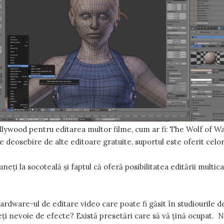
ollywood pentru editarea multor filme, cum ar fi: The Wolf of Wal
 deosebire de alte editoare gratuite, suportul este oferit celo
neți la socoteală și faptul că oferă posibilitatea editării multi
ware-ul de editare video care poate fi găsit în studiourile de 
i nevoie de efecte? Există presetări care să vă țină ocupat. N