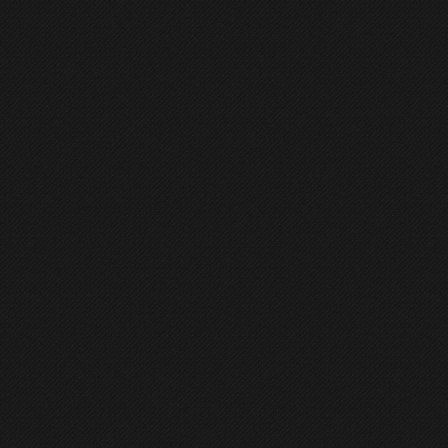
GENERAL
CONTACT
eo în Linux
nează să treacă la
Linux
se întreabă care sunt editoarele
video
ecut mai departe de unire, decupare, introducerea unor efecte în
mation
. Nu am lucrat decât cu primele două programe din cel
nux