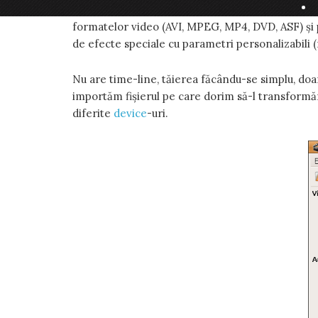
Avidemux
- este unul din cele mai simple ed
formatelor video (AVI, MPEG, MP4, DVD, ASF) și po
de efecte speciale cu parametri personalizabili (
Nu are time-line, tăierea făcându-se simplu, doa
importăm fișierul pe care dorim să-l transformăm
diferite
device
-uri.