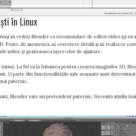
ști în Linux
rprinși să vedeți Blender ca recomandare de editor video (și eu a
ă 3D. Poate, de asemenea, să corecteze detalii și să realizeze co
-urilor, și gestionarea layer-elor de ajustare.
de inimă. La fel ca la folosirea pentru crearea imaginilor 3D, Bl
nit. O parte din funcționalitățile sale avansate sunt determinat
mai puternic.
ată, Blender este un pretendent puternic. Necesită studiu înain