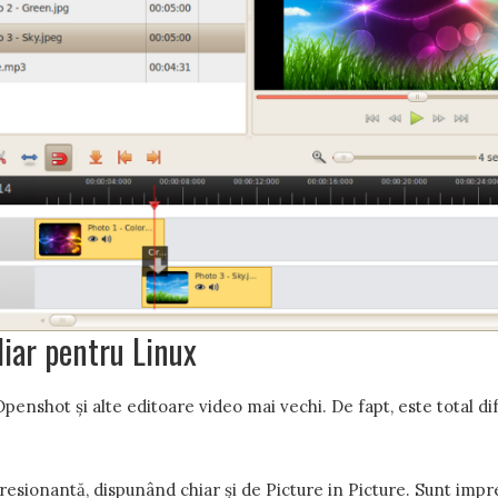
diar pentru Linux
nshot și alte editoare video mai vechi. De fapt, este total dife
mpresionantă, dispunând chiar și de Picture in Picture. Sunt imp