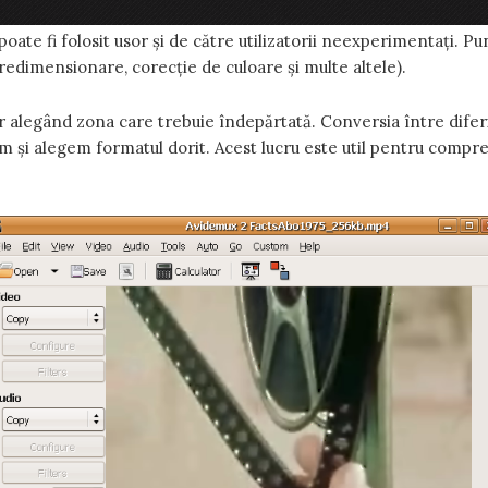
itoare
video
. Permite decuparea, unirea, filtrarea și codarea cli
ate fi folosit usor și de către utilizatorii neexperimentați. Pun
redimensionare, corecție de culoare și multe altele).
r alegând zona care trebuie îndepărtată. Conversia între diferi
 și alegem formatul dorit. Acest lucru este util pentru compres