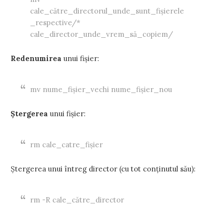
cale_către_directorul_unde_sunt_fișierele
_respective/*
cale_director_unde_vrem_să_copiem/
Redenumirea
unui fișier:
mv nume_fișier_vechi nume_fișier_nou
Ștergerea
unui fișier:
rm cale_catre_fișier
Ștergerea unui întreg director (cu tot conținutul său):
rm -R cale_către_director