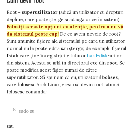
Root =
superutilizator
(
adică un utilizator cu drepturi
depline, care poate șterge și adăuga orice în sistem).
Folosiți aceaste opțiuni cu atenție, pentru a nu vă
da sistemul peste cap!
De ce avem nevoie de root?
Sunt anumite fișiere ale sistemului pe care un utilizator
normal nu le poate edita sau șterge; de exemplu fișierul
fstab
care ține înregistrările tuturor
hard-disk
-urilor
din sistem. Acesta se află în directorul
etc
din
root
. Se
poate modifica acest fișier numai de către
superutilizator. Să spunem că eu, utilizatorul
bobses
,
care folosesc Arch Linux, vreau să devin root; atunci
folosesc comanda:
sudo su -
sau