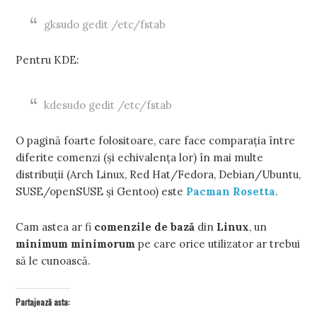
gksudo gedit /etc/fstab
Pentru KDE:
kdesudo gedit /etc/fstab
O pagină foarte folositoare, care face comparația între
diferite comenzi (și echivalența lor) în mai multe
distribuții (Arch Linux, Red Hat/Fedora, Debian/Ubuntu,
SUSE/openSUSE și Gentoo) este
Pacman Rosetta
.
Cam astea ar fi
comenzile de bază
din
Linux
, un
minimum minimorum
pe care orice utilizator ar trebui
să le cunoască.
Partajează asta: