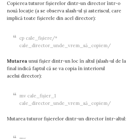
Copierea tuturor fișierelor dintr-un director într-o
nouă locație (a se observa slash-ul și asteriscul, care
implică toate fișierele din acel director):
cp cale_fișiere/*
cale_director_unde_vrem_să_copiem/
Mutarea
unui fișier dintr-un loc în altul (slash-ul de la
final indică faptul că se va copia în interiorul
acelui director):
mv cale_fișier_1
cale_director_unde_vrem_să_copiem/
Mutarea tuturor fișierelor dintr-un director într-altul:
mv