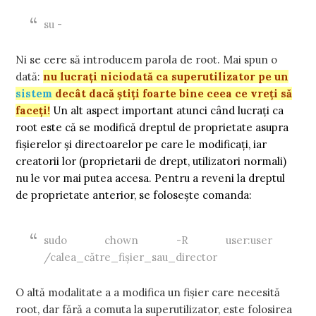
su -
Ni se cere să introducem parola de root. Mai spun o
dată:
nu lucrați niciodată ca superutilizator pe un
sistem
decât dacă știți foarte bine ceea ce vreți să
faceți!
Un alt aspect important atunci când lucrați ca
root este că se modifică dreptul de proprietate asupra
fișierelor și directoarelor pe care le modificați, iar
creatorii lor (proprietarii de drept, utilizatori normali)
nu le vor mai putea accesa. Pentru a reveni la dreptul
de proprietate anterior, se folosește comanda:
sudo chown -R user:user
/calea_către_fișier_sau_director
O altă modalitate a a modifica un fișier care necesită
root, dar fără a comuta la superutilizator, este folosirea