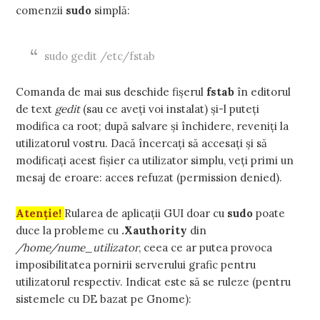
comenzii
sudo
simplă:
sudo gedit /etc/fstab
Comanda de mai sus deschide fișerul
fstab
în editorul
de text
gedit
(sau ce aveți voi instalat) și-l puteți
modifica ca root; după salvare și închidere, reveniți la
utilizatorul vostru. Dacă încercați să accesați și să
modificați acest fișier ca utilizator simplu, veți primi un
mesaj de eroare: acces refuzat (permission denied).
Atenție!
Rularea de aplicații GUI doar cu
sudo
poate
duce la probleme cu
.Xauthority
din
/home/nume_utilizator
, ceea ce ar putea provoca
imposibilitatea pornirii serverului grafic pentru
utilizatorul respectiv. Indicat este să se ruleze (pentru
sistemele cu DE bazat pe Gnome):