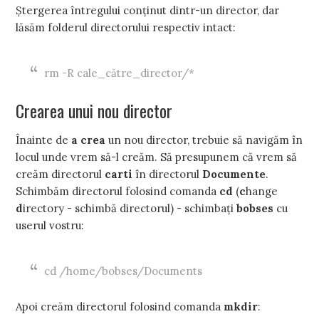
Ștergerea întregului conținut dintr-un director, dar
lăsăm folderul directorului respectiv intact:
rm -R cale_către_director/*
Crearea unui nou director
Înainte de
a crea
un nou director, trebuie să navigăm în
locul unde vrem să-l creăm. Să presupunem că vrem să
creăm directorul
carti
în directorul
Documente
.
Schimbăm directorul folosind comanda
cd
(
c
hange
d
irectory - schimbă directorul) - schimbați
bobses
cu
userul vostru:
cd /home/bobses/Documents
Apoi creăm directorul folosind comanda
mkdir
: