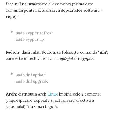
face rulând următoarele 2 comenzi (prima este
comanda pentru actualizarea depozitelor software -
repo
):
sudo zypper refresh
sudo zypper up
Fedora
: dacă rulați Fedora, se folosește comanda "
dnf
",
care este un echivalent al lui
apt-get
ori
zypper
:
sudo dnf update
sudo dnf upgrade
Arch
: distribuția Arch
Linux
îmbină cele 2 comenzi
(împrospătare depozite și actualizare efectivă a
sistemului) într-una singură: