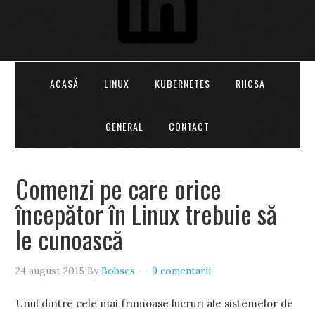
ACASĂ
LINUX
KUBERNETES
RHCSA
GENERAL
CONTACT
Comenzi pe care orice
începător în Linux trebuie să
le cunoască
24 august 2015
By
Bobses
9 comentarii
Unul dintre cele mai frumoase lucruri ale sistemelor de