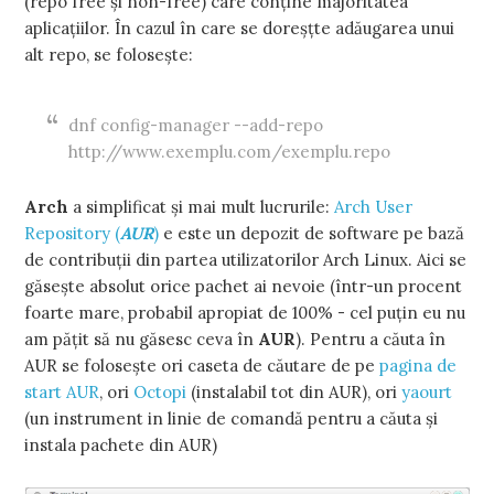
(repo free și non-free) care conține majoritatea
aplicațiilor. În cazul în care se doreșțte adăugarea unui
alt repo, se folosește:
dnf config-manager --add-repo
http://www.exemplu.com/exemplu.repo
Arch
a simplificat și mai mult lucrurile:
Arch User
Repository (
AUR
)
e este un depozit de software pe bază
de contribuții din partea utilizatorilor Arch Linux. Aici se
găsește absolut orice pachet ai nevoie (într-un procent
foarte mare, probabil apropiat de 100% - cel puțin eu nu
am pățit să nu găsesc ceva în
AUR
). Pentru a căuta în
AUR se folosește ori caseta de căutare de pe
pagina de
start AUR
, ori
Octopi
(instalabil tot din AUR), ori
yaourt
(un instrument in linie de comandă pentru a căuta și
instala pachete din AUR)