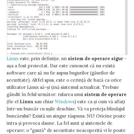
Linux
este, prin definiție, un
sistem de operare sigur
-
așa a fost proiectat. Dar este cunoscut că nu există
software care să nu fie supus bugurilor (găurilor de
securitate). Altfel spus, este o cerință de bază ca orice
utilizator Linux să-și țină sistemul actualizat. Trebuie
gândit în felul următor: rularea unui
sistem de operare
(fie el
Linux
sau chiar
Windows
) este ca și cum vă aflați
într-un buncăr cu ușile deschise. Vă va proteja blindajul
buncărului? Există un singur răspuns: NU! Oricine poate
intra și provoca daune. La fel sunt și sistemele de
operare: o "gaură" de securitate neacoperită vi le poate