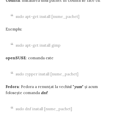
Ubuntu
: instalarea unui pachet în Ubuntu se face cu:
sudo apt-get install [nume_pachet]
Exemplu:
sudo apt-get install gimp
openSUSE
: comanda este
sudo zypper install [nume_pachet]
Fedora
: Fedora a renunțat la vechiul "
yum
" și acum
folosește comanda
dnf
:
sudo dnf install [nume_pachet]