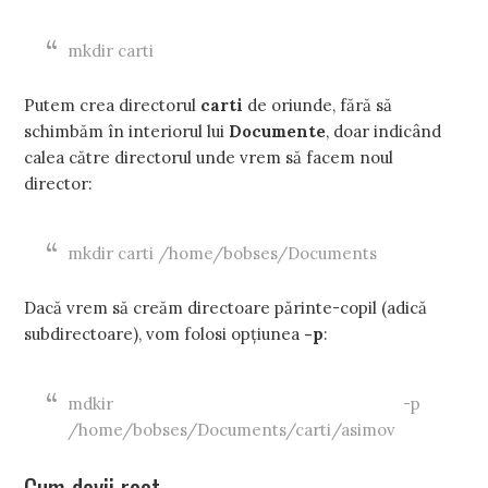
mkdir carti
Putem crea directorul
carti
de oriunde, fără să
schimbăm în interiorul lui
Documente
, doar indicând
calea către directorul unde vrem să facem noul
director:
mkdir carti /home/bobses/Documents
Dacă vrem să creăm directoare părinte-copil (adică
subdirectoare), vom folosi opțiunea
-p
:
mdkir -p
/home/bobses/Documents/carti/asimov
Cum devii root