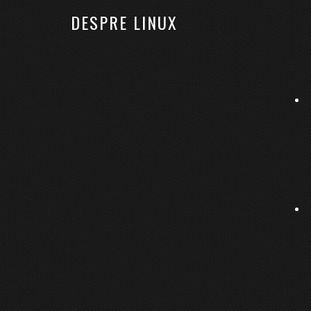
DESPRE LINUX
ACASĂ
LINUX
KUBERNETES
RHCSA
Fișiere în Linux: schimbar
21 octombrie 2016
By
Bobses
Lasă un comentari
După ce
am trecut cu brio de primul examen al c
aștepți de la al 12-lea sezon?), reîncep seria art
Sistemele de fișiere din Linux
suportă câteva 
ajutorul comenzii
putem face următoare
chattr
să nu schimbăm atributul care arată a