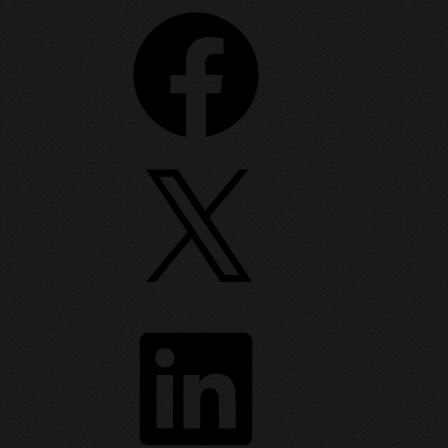
Facebook
X
nului 12 din
Supernatural
(slăbuț, dar la ce să te
 la
a scrie despre
Linux
.
LinkedIn
cate sau schimbate folosind comanda
. Cu
chattr
ctualiza data când am accesat un anumit fișier.