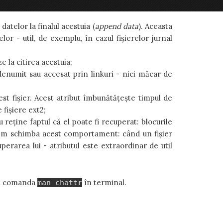
-ului (sau puteți modifica un fișier oricând, fără
atelor la finalul acestuia (
append data
). Aceasta
or - util, de exemplu, în cazul fișierelor jurnal
 la citirea acestuia;
denumit sau accesat prin linkuri - nici măcar de
est fișier. Acest atribut îmbunătățește timpul de
 fișiere ext2;
 reține faptul că el poate fi recuperat: blocurile
m schimba acest comportament: când un fișier
perarea lui - atributul este extraordinar de util
nd comanda
în terminal.
man chattr