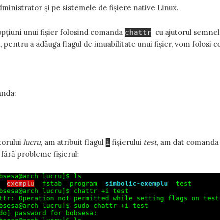
ministrator și pe sistemele de fișiere native Linux.
opțiuni unui fișier folosind comanda
cu ajutorul semnel
chattr
 pentru a adăuga flagul de imuabilitate unui fișier, vom folosi 
anda:
torului
lucru
, am atribuit flagul
fișierului
test
, am dat comanda d
i
fără probleme fișierul: