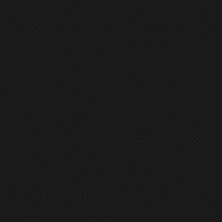
GENERAL
CONTACT
ea atributelor cu comanda chattr
u
ertificării CompTIA LInux +
și am văzut și primul episod al sezo
icolelor Linux. Unii le apreciază, așa că nu am de gând să renunț
atribute suplimentare pentru fișiere, atribute care pot fi alo
le:
ccesarea unui fișier
: dacă setăm atributul
, Linux nu va a
A