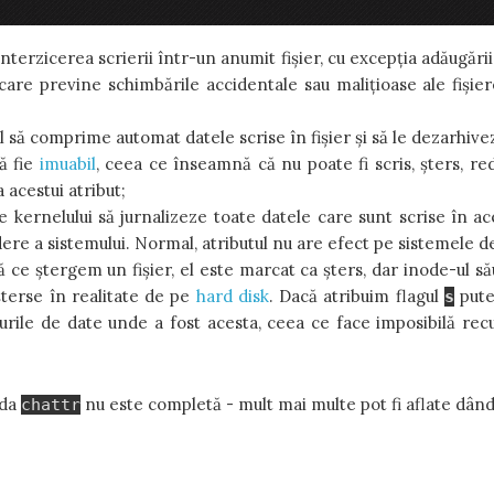
i disc, care în particular poate economisi viața bateriei laptop
terzicerea scrierii într-un anumit fișier, cu excepția adăugării d
are previne schimbările accidentale sau malițioase ale fișierel
să comprime automat datele scrise în fișier și să le dezarhiveze
ă fie
imuabil
, ceea ce înseamnă că nu poate fi scris, șters, re
 acestui atribut;
e kernelului să jurnalizeze toate datele care sunt scrise în ac
ere a sistemului. Normal, atributul nu are efect pe sistemele de
 ce ștergem un fișier, el este marcat ca șters, dar inode-ul său
șterse în realitate de pe
hard disk
. Dacă atribuim flagul
pute
s
urile de date unde a fost acesta, ceea ce face imposibilă recu
nda
nu este completă - mult mai multe pot fi aflate dâ
chattr