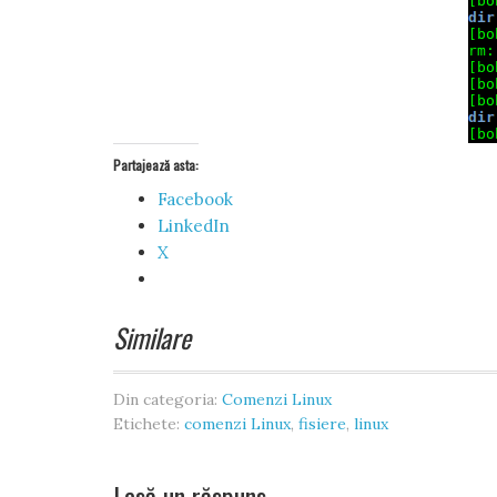
Partajează asta:
Facebook
LinkedIn
X
Similare
Din categoria:
Comenzi Linux
Etichete:
comenzi Linux
,
fisiere
,
linux
Lasă un răspuns