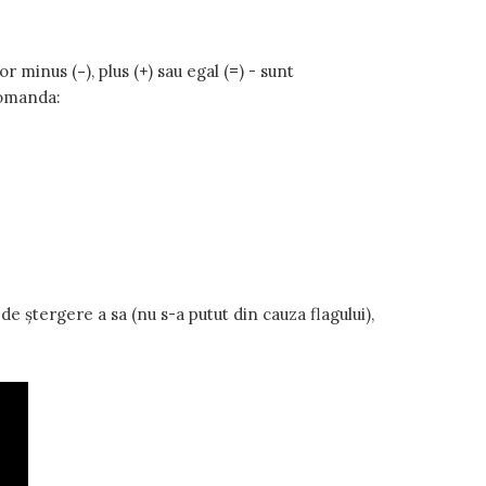
or minus (
-
), plus (
+
) sau egal (
=
) - sunt
comanda:
e ștergere a sa (nu s-a putut din cauza flagului),