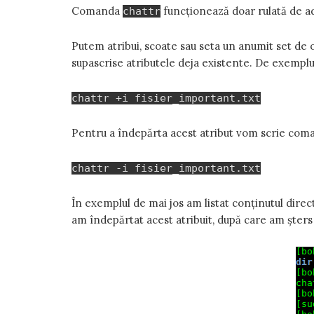
Comanda
funcționează doar rulată de ad
chattr
Putem atribui, scoate sau seta un anumit set de 
supascrise atributele deja existente. De exemplu,
chattr +i fisier_important.txt
Pentru a îndepărta acest atribut vom scrie com
chattr -i fisier_important.txt
În exemplul de mai jos am listat conținutul direc
am îndepărtat acest atribuit, după care am șters 