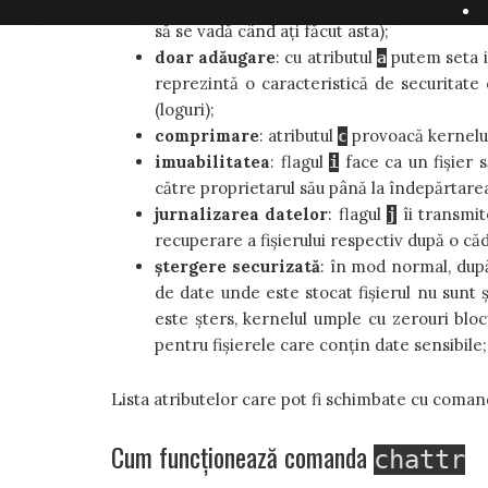
Aceasta poate reduce timpul de acces al unu
să se vadă când ați făcut asta);
doar adăugare
: cu atributul
putem seta in
a
reprezintă o caracteristică de securitate c
(loguri);
comprimare
: atributul
provoacă kernelul 
c
imuabilitatea
: flagul
face ca un fișier s
i
către proprietarul său până la îndepărtarea
jurnalizarea datelor
: flagul
îi transmit
j
recuperare a fișierului respectiv după o căd
ștergere securizată
: în mod normal, după
de date unde este stocat fișierul nu sunt 
este șters, kernelul umple cu zerouri bloc
pentru fișierele care conțin date sensibile;
Lista atributelor care pot fi schimbate cu coma
Cum funcționează comanda
chattr