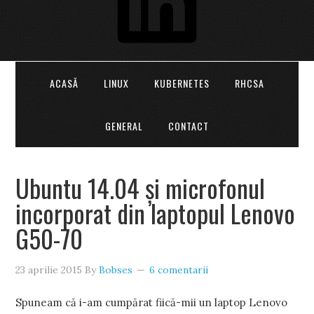
ACASĂ
LINUX
KUBERNETES
RHCSA
GENERAL
CONTACT
Ubuntu 14.04 şi microfonul
incorporat din laptopul Lenovo
G50-70
23 aprilie 2015
By
Bobses
6 comentarii
Spuneam că i-am cumpărat fiică-mii un laptop Lenovo