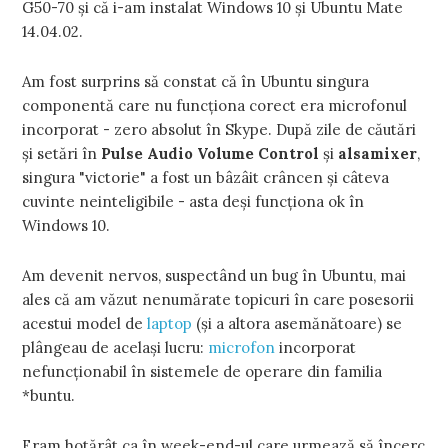
G50-70 şi că i-am instalat Windows 10 şi Ubuntu Mate
14.04.02.
Am fost surprins să constat că în Ubuntu singura
componentă care nu funcţiona corect era microfonul
incorporat - zero absolut în Skype. După zile de căutări
şi setări în
Pulse Audio Volume Control
şi
alsamixer
,
singura "victorie" a fost un bâzâit crâncen şi câteva
cuvinte neinteligibile - asta deşi funcţiona ok în
Windows 10.
Am devenit nervos, suspectând un bug în Ubuntu, mai
ales că am văzut nenumărate topicuri în care posesorii
acestui model de
laptop
(şi a altora asemănătoare) se
plângeau de acelaşi lucru:
microfon
incorporat
nefuncţionabil în sistemele de operare din familia
*buntu.
Eram hotărât ca în week-end-ul care urmează să încerc