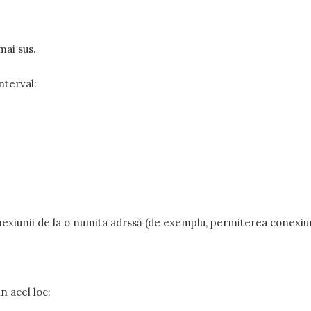
mai sus.
nterval:
iunii de la o numita adrssă (de exemplu, permiterea conexiunii 
n acel loc: