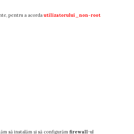
inte, pentru a acorda
utilizatorului_non-root
ităm să instalăm și să configurăm
firewall
-ul