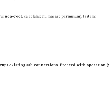
rul
non-root
, că celălalt nu mai are permisiuni), tastăm:
pt existing ssh connections. Proceed with operation (y