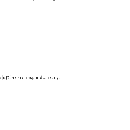
|n)?
la care răspundem cu
y.