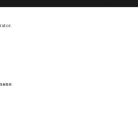
gii maxime, este descurajată folosirea sa în mod
rator.
nano
: