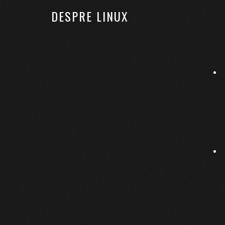
DESPRE LINUX
ACASĂ
LINUX
KUBERNETES
RHCSA
VPS Ubuntu 14.04: setare fi
13 decembrie 2015
By
Bobses
14 comentarii
Iată și primul articol despre securitate de pe no
greu noile DNS-uri în rețeaua lor: schimbate la 
Cât am stat și-am așteptat propagarea, am mai făc
Dezactivare conectare cu ROOT