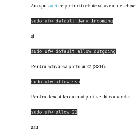
Am spus
aici
ce porturi trebuie să avem deschise.
sudo ufw default deny incoming
și
sudo ufw default allow outgoing
Pentru activarea portului 22 (SSH):
sudo ufw allow ssh
Pentru deschiderea unui port se dă comanda:
sudo ufw allow 21
sau