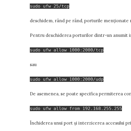
sudo ufw 25/tcp
deschidem, rând pe rând, porturile menționate 
Pentru deschiderea porturilor dintr-un anumit i
sudo ufw allow 1000:2000/tcp
sau
sudo ufw allow 1000:2000/udp
De asemenea, se poate specifica permiterea conex
sudo ufw allow from 192.168.255.255
Închiderea unui port și interzicerea accesului pri