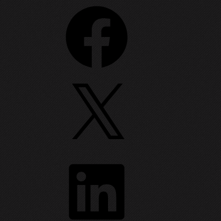
Facebook
X
 de la RCS&RDS, că s-au propagat al naibii de
LinkedIn
 setări adiționale de
securitate
(și nu numai).