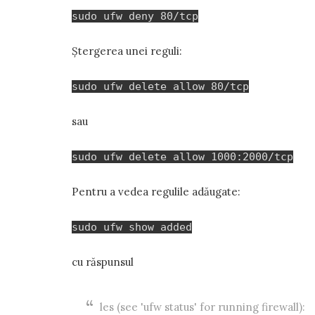
sudo ufw deny 80/tcp
Ștergerea unei reguli:
sudo ufw delete allow 80/tcp
sau
sudo ufw delete allow 1000:2000/tcp
Pentru a vedea regulile adăugate:
sudo ufw show added
cu răspunsul
les (see 'ufw status' for running firewall):