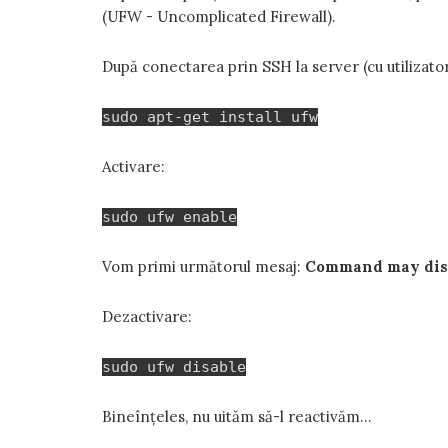
(UFW - Uncomplicated Firewall).
După conectarea prin SSH la server (cu utilizato
sudo apt-get install ufw
Activare:
sudo ufw enable
Vom primi următorul mesaj:
Command may disru
Dezactivare:
sudo ufw disable
Bineînțeles, nu uităm să-l reactivăm...