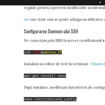
Superutilizatorul root este cel care taie și spâ
regulat, pentru a preveni modificările accidental
Aici
am văzut cum se poate adăuga un utilizator ob
Configurarea Daemon-ului SSH
Ne conectăm prin SSH la server cu utilizatorul
r
ssh
root
@
adresa_IP
Instalăm un editor de text în terminal -
Ubuntu
apt-get install nano
După instalare, modificăm fișierul text de confi
nano /etc/ssh/sshd_config