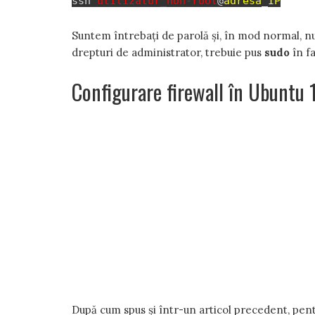
ssh
utilizator_non-root
@
adresa_IP
Suntem întrebați de parolă și, în mod normal, nu
drepturi de administrator, trebuie pus
sudo
în f
Configurare firewall în Ubuntu 
După cum spus și într-un articol precedent, pent