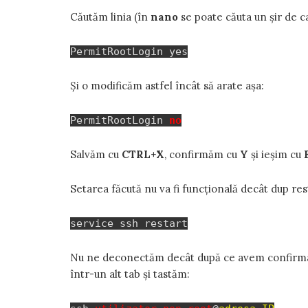
Căutăm linia (în
nano
se poate căuta un șir de 
PermitRootLogin yes
Și o modificăm astfel încât să arate așa:
PermitRootLogin
no
Salvăm cu
CTRL+X
, confirmăm cu
Y
și ieșim cu
Setarea făcută nu va fi funcțională decât dup res
service ssh restart
Nu ne deconectăm decât după ce avem confirmare
într-un alt tab și tastăm: