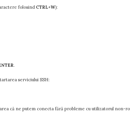
caractere folosind
CTRL+W
):
ENTER
.
tartarea serviciului SSH:
a că ne putem conecta fără probleme cu utilizatorul non-roo