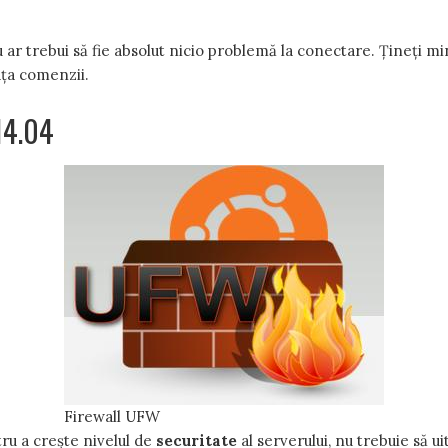
 ar trebui să fie absolut nicio problemă la conectare. Țineți m
ața comenzii.
14.04
Firewall UFW
ru a crește nivelul de
securitate
al serverului, nu trebuie să u