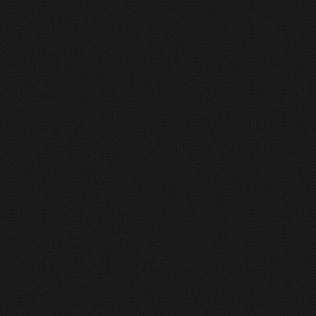
GENERAL
CONTACT
rewall și mici ajustări
ul server
VPS
.
Cam târziu, dar nu a fost vina mea, ci a celor
ora 12, terminare propagare la 22:30.
ut câte ceva la server: am instalat firewall-ul plus alte câteva
 prin SSH