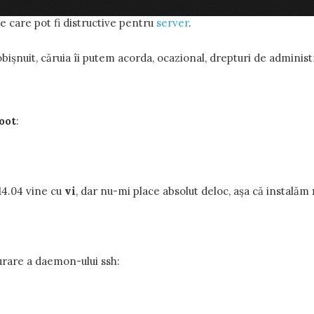
nzură într-un sistem de operare
Linux
. Din cauza acestor privile
e care pot fi distructive pentru
server
.
ișnuit, căruia îi putem acorda, ocazional, drepturi de administ
oot
:
14.04 vine cu
vi
, dar nu-mi place absolut deloc, așa că instalăm
gurare a daemon-ului ssh: