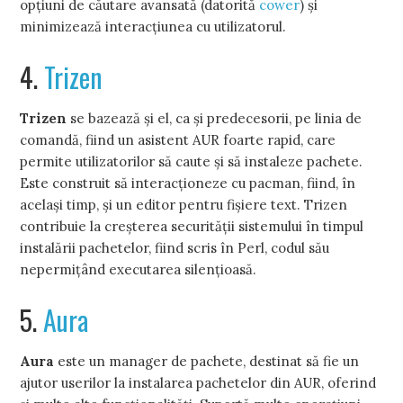
opţiuni de căutare avansată (datorită
cower
) şi
minimizează interacţiunea cu utilizatorul.
4.
Trizen
Trizen
se bazează şi el, ca şi predecesorii, pe linia de
comandă, fiind un asistent AUR foarte rapid, care
permite utilizatorilor să caute şi să instaleze pachete.
Este construit să interacţioneze cu pacman, fiind, în
acelaşi timp, şi un editor pentru fişiere text. Trizen
contribuie la creşterea securităţii sistemului în timpul
instalării pachetelor, fiind scris în Perl, codul său
nepermiţând executarea silenţioasă.
5.
Aura
Aura
este un manager de pachete, destinat să fie un
ajutor userilor la instalarea pachetelor din AUR, oferind