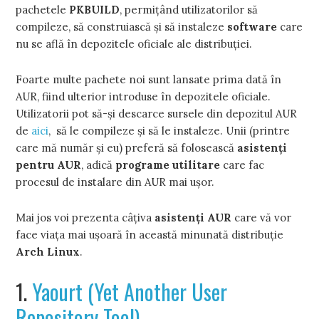
pachetele
PKBUILD
, permiţând utilizatorilor să
compileze, să construiască şi să instaleze
software
care
nu se află în depozitele oficiale ale distribuţiei.
Foarte multe pachete noi sunt lansate prima dată în
AUR, fiind ulterior introduse în depozitele oficiale.
Utilizatorii pot să-şi descarce sursele din depozitul AUR
de
aici
, să le compileze şi să le instaleze. Unii (printre
care mă număr şi eu) preferă să folosească
asistenţi
pentru AUR
, adică
programe utilitare
care fac
procesul de instalare din AUR mai uşor.
Mai jos voi prezenta câţiva
asistenţi AUR
care vă vor
face viaţa mai uşoară în această minunată distribuţie
Arch Linux
.
1.
Yaourt (Yet Another User
Repository Tool)