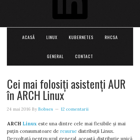
ACASĂ
LINUX
KUBERNETES
RHCSA
GENERAL
CONTACT
Cei mai folosiţi asistenţi AUR
în ARCH Linux
24 mai 2016
By
Bobses
12 comentarii
ARCH
Linux
este una dintre cele mai flexibile şi mai
puţin consumatoare de
resurse
distribuţii Linux.
Dezvoltată pentru uzul general, această distribuţie unică