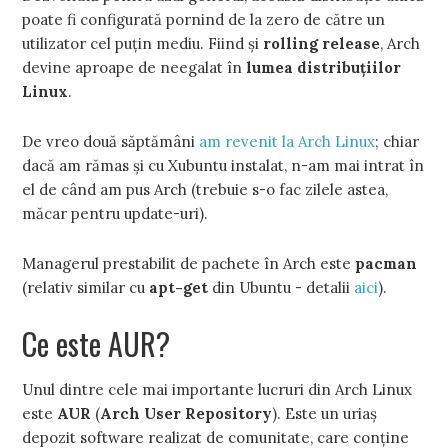
poate fi configurată pornind de la zero de către un
utilizator cel puţin mediu. Fiind şi
rolling release
, Arch
devine aproape de neegalat în
lumea distribuţiilor
Linux
.
De vreo două săptămâni
am revenit la Arch Linux
; chiar
dacă am rămas şi cu Xubuntu instalat, n-am mai intrat în
el de când am pus Arch (trebuie s-o fac zilele astea,
măcar pentru update-uri).
Managerul prestabilit de pachete în Arch este
pacman
(relativ similar cu
apt-get
din Ubuntu - detalii
aici
).
Ce este AUR?
Unul dintre cele mai importante lucruri din Arch Linux
este
AUR
(
Arch User Repository
). Este un uriaş
depozit software realizat de comunitate, care conţine