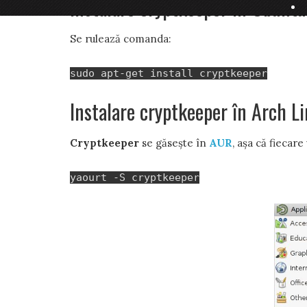
Instalare cryptkeeper în Ubuntu
Se rulează comanda:
sudo apt-get install cryptkeeper
Instalare cryptkeeper în Arch L
Cryptkeeper
se găsește în
AUR
, așa că fiecar
yaourt -S cryptkeeper