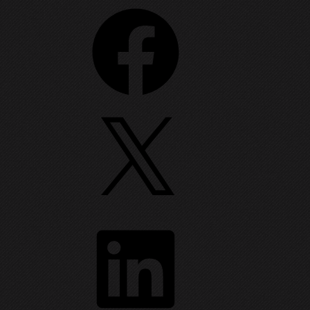
Facebook
X
nux
 Vreți ca aceste foldere să fie ascunse și să nu
veți acces la aceste foldere (aveți tot felul
LinkedIn
erelor
encfs
, schimbarea parolei, dar și crearea