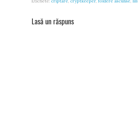
Etichete:
criptare
,
cryptkeeper
,
foldere ascunse
,
li
Lasă un răspuns