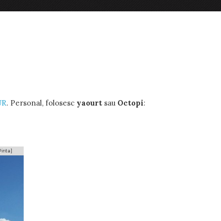
UR
. Personal, folosesc
yaourt
sau
Octopi
: