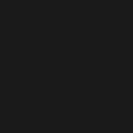
GENERAL
CONTACT
 pentru criptarea folderelor în Li
 mai multe foldere
criptate
în contul vostru de utilizator
Linux
.
 cei care vă cunosc parola de root. Vreți ca voi și numai voi să a
iți pentru porn :)).
nează folderele criptate; permite montarea și demontarea fold
robleme cu managerele de fișiere din Linux.