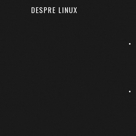
DESPRE LINUX
ACASĂ
LINUX
KUBERNETES
RHCSA
Cryptkeeper, un instrument
20 iunie 2016
By
Bobses
Lasă un comentariu
Să presupunem că doriți să aveți unul, două sau
poată fi accesate de absolut nimeni, nici chiar de
de documente sensibile, sau, de ce nu, să le folos
Cryptkeeper
face exact ceea ce doriți: gestio
unor noi foldere criptate. Se integrează fără p