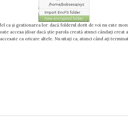
 fel ca și gestionarea lor: dacă folderul dorit de voi nu este mo
oate accesa (doar dacă știe parola creată atunci cândați creat 
 accesate ca oricare altele. Nu uitați ca, atunci când ați termin