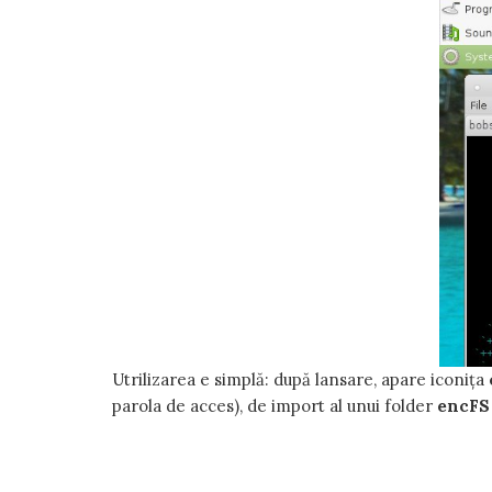
Utrilizarea e simplă: după lansare, apare iconița
parola de acces), de import al unui folder
encFS