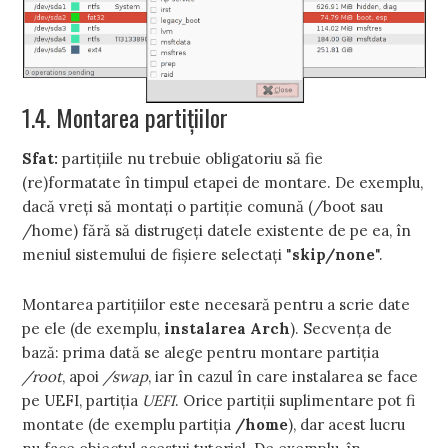
1.4. Montarea partiţiilor
Sfat:
partiţiile nu trebuie obligatoriu să fie
(re)formatate în timpul etapei de montare. De exemplu,
dacă vreţi să montaţi o partiţie comună (/boot sau
/home) fără să distrugeţi datele existente de pe ea, în
meniul sistemului de fişiere selectaţi "
skip/none
".
Montarea partiţiilor este necesară pentru a scrie date
pe ele (de exemplu,
instalarea Arch
). Secvenţa de
bază: prima dată se alege pentru montare partiţia
/root
, apoi
/swap
, iar în cazul în care instalarea se face
pe UEFI, partiţia
UEFI
. Orice partiţii suplimentare pot fi
montate (de exemplu partiţia
/home
), dar acest lucru