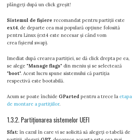
plângeţi după un click greşit!
Sistemul de fişiere
recomandat pentru partiţii este
ext4
, de departe cea mai populară opţiune folosită
pentru Linux (ext4 este necesar şi când vom
crea fişierul swap).
Imediat după crearea partiţiei, se dă click drepta pe ea,
se alege "
Manage flags
" din meniu şi se selectează
"
boot
". Acest lucru spune sistemului că partiţia
respectivă este bootabilă.
Acum se poate închide
GParted
pentru a trece la
etapa
de montare a partiţiilor
.
1.3.2. Partiţionarea sistemelor UEFI
Sfat:
în cazul în care vi se solicită să alegeţi o tabelă de
partiţii, alegeţi
GPT
, deoarece aceasta este cea mai