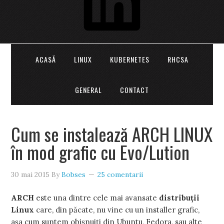
ACASĂ
LINUX
KUBERNETES
RHCSA
GENERAL
CONTACT
Cum se instalează ARCH LINUX
în mod grafic cu Evo/Lution
30 mai 2015
By
Bobses
25 comentarii
ARCH
este una dintre cele mai avansate
distribuţii
Linux
care, din păcate, nu vine cu un installer grafic,
aşa cum suntem obişnuiţi din Ubuntu, Fedora, sau alte