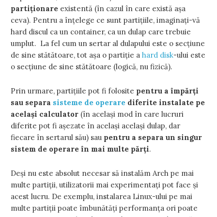
partiţionare
existentă (în cazul în care există aşa
ceva). Pentru a înţelege ce sunt partiţiile, imaginaţi-vă
hard discul ca un container, ca un dulap care trebuie
umplut. La fel cum un sertar al dulapului este o secţiune
de sine stătătoare, tot aşa o partiţie a
hard disk
-ului este
o secţiune de sine stătătoare (logică, nu fizică).
Prin urmare, partiţiile pot fi folosite
pentru a împărţi
sau separa
sisteme de operare
diferite instalate pe
acelaşi calculator
(în acelaşi mod în care lucruri
diferite pot fi aşezate în acelaşi acelaşi dulap, dar
fiecare în sertarul său) sau
pentru a separa un singur
sistem de operare în mai multe părţi
.
Deşi nu este absolut necesar să instalăm Arch pe mai
multe partiţii, utilizatorii mai experimentaţi pot face şi
acest lucru. De exemplu, instalarea Linux-ului pe mai
multe partiţii poate îmbunătăţi performanţa ori poate