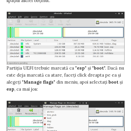
spaţiul astfel obţinut.
Partiţia UEFI trebuie marcată ca "
esp
" şi "
boot
". Dacă nu
este deja marcată ca atare, faceţi click dreapta pe ea şi
alegeţi "
Manage flags
" din meniu, apoi selectaţi
boot
şi
esp
, ca mai jos: