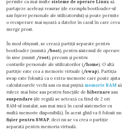
permite ca mai multe
sisteme de operare Linux
să
partajeze aceleaşi resurse (de exemplu bootloader-ul
sau fişiere personale ale utilizatorului) şi poate permite
o recuperare mai uşoară a datelor în cazul în care ceva
merge prost.
În mod obişnuit, se crează partiţii separate pentru
bootloader (numită
/boot
), pentru sistemul de operare
în sine (numit
/root
), precum şi pentru
conturile personale ale utilizatorilor (
/home
). O altă
partiţie este cea a memorie virtuale (
/swap
). Partiţia
swap este folosită ca o extra-memorie care poate ajuta
calculatoarele vechi sau cu mai puţină
memorie RAM
să
ruleze mai bine sau pentru funcţiile de
hibernare
sau
suspendare
(de regulă se setează ca fiind de 2 ori
RAM-ul instalat, sau mai mică în cazul sistemelor cu
multă memorie disponibilă). În acest ghid va fi folosit un
fişier pentru SWAP
, deci nu se va crea o partiţie
separată pentru memoria virtuală.