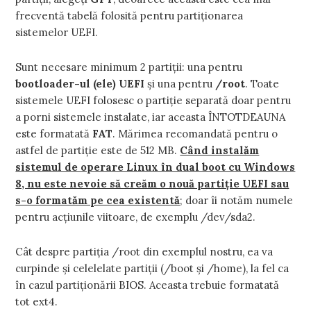
frecventă tabelă folosită pentru partiţionarea
sistemelor UEFI.
Sunt necesare minimum 2 partiţii: una pentru
bootloader-ul (ele) UEFI
şi una pentru
/root
. Toate
sistemele UEFI folosesc o partiţie separată doar pentru
a porni sistemele instalate, iar aceasta ÎNTOTDEAUNA
este formatată
FAT
. Mărimea recomandată pentru o
astfel de partiţie este de 512 MB.
Când instalăm
sistemul de operare Linux în dual boot cu Windows
8, nu este nevoie să creăm o nouă partiţie UEFI sau
s-o formatăm pe cea existentă
; doar îi notăm numele
pentru acţiunile viitoare, de exemplu /dev/sda2.
Cât despre partiţia /root din exemplul nostru, ea va
curpinde şi celelelate partiţii (/boot şi /home), la fel ca
în cazul partiţionării BIOS. Aceasta trebuie formatată
tot ext4.