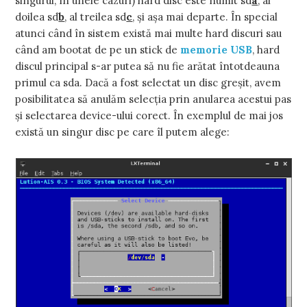
singurul, în unele cazuri) hard disc este numit sd
a
, al
doilea sd
b
, al treilea sd
c
, şi aşa mai departe. În special
atunci când în sistem există mai multe hard discuri sau
când am bootat de pe un stick de
memorie USB
, hard
discul principal s-ar putea să nu fie arătat întotdeauna
primul ca sda. Dacă a fost selectat un disc greşit, avem
posibilitatea să anulăm selecţia prin anularea acestui pas
şi selectarea device-ului corect. În exemplul de mai jos
există un singur disc pe care îl putem alege: