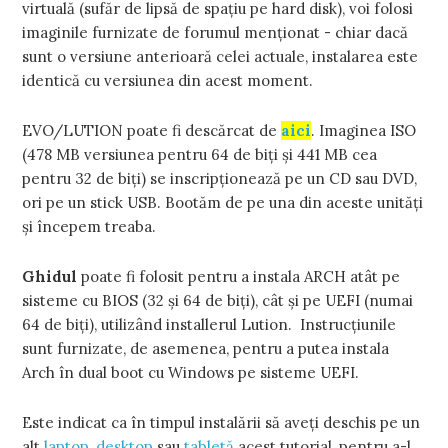
virtuală (sufăr de lipsă de spaţiu pe hard disk), voi folosi
imaginile furnizate de forumul menţionat - chiar dacă
sunt o versiune anterioară celei actuale, instalarea este
identică cu versiunea din acest moment.
EVO/LUTION poate fi descărcat de
aici
. Imaginea ISO
(478 MB versiunea pentru 64 de biţi şi 441 MB cea
pentru 32 de biţi) se inscripţionează pe un CD sau DVD,
ori pe un stick USB. Bootăm de pe una din aceste unităţi
şi începem treaba.
Ghidul
poate fi folosit pentru a instala ARCH atât pe
sisteme cu BIOS (32 şi 64 de biţi), cât şi pe UEFI (numai
64 de biţi), utilizând installerul Lution. Instrucţiunile
sunt furnizate, de asemenea, pentru a putea instala
Arch în dual boot cu Windows pe sisteme UEFI.
Este indicat ca în timpul instalării să aveţi deschis pe un
alt
laptop
,
desktop
sau
tabletă
acest tutorial, pentru a-l