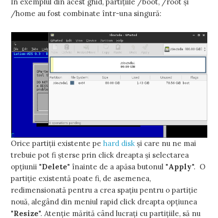
În exemplul din acest ghid, partiţiile /boot, /root şi
/home au fost combinate într-una singură:
Orice partiţii existente pe
hard disk
şi care nu ne mai
trebuie pot fi şterse prin click dreapta şi selectarea
opţiunii "
Delete
" înainte de a apăsa butonul "
Apply
". O
partiţie existentă poate fi, de asemenea,
redimensionată pentru a crea spaţiu pentru o partiţie
nouă, alegând din meniul rapid click dreapta opţiunea
"
Resize
". Atenţie mărită când lucraţi cu partiţiile, să nu