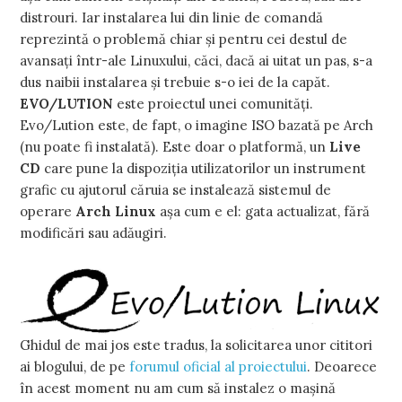
distrouri. Iar instalarea lui din linie de comandă
reprezintă o problemă chiar şi pentru cei destul de
avansaţi într-ale Linuxului, căci, dacă ai uitat un pas, s-a
dus naibii instalarea şi trebuie s-o iei de la capăt.
EVO/LUTION
este proiectul unei comunităţi.
Evo/Lution este, de fapt, o imagine ISO bazată pe Arch
(nu poate fi instalată). Este doar o platformă, un
Live
CD
care pune la dispoziţia utilizatorilor un instrument
grafic cu ajutorul căruia se instalează sistemul de
operare
Arch Linux
aşa cum e el: gata actualizat, fără
modificări sau adăugiri.
Ghidul de mai jos este tradus, la solicitarea unor cititori
ai blogului, de pe
forumul oficial al proiectului
. Deoarece
în acest moment nu am cum să instalez o maşină