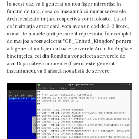
În acest caz, va fi generat un nou fişier mirrorlist în
funcţie de ţară, ceea ce înseamnă că numai serverele
Arch localizate în ţara respectivă vor fi folosite. La fel
ca în situaţia anterioară, vom avea un cod de 2-3 litere,
urmat de numele ţării pe care îl reprezintă. În exemplul
de mai jos a fost selectat "GB_United_Kingdon" pentru
a fi generat un fişier cu toate serverele Arch din Anglia -
bineînţeles, cei din România vor selecta serverele de
aici. După câteva momente (fişierul este generat
instantaneu), va fi afişată noua listă de servere: