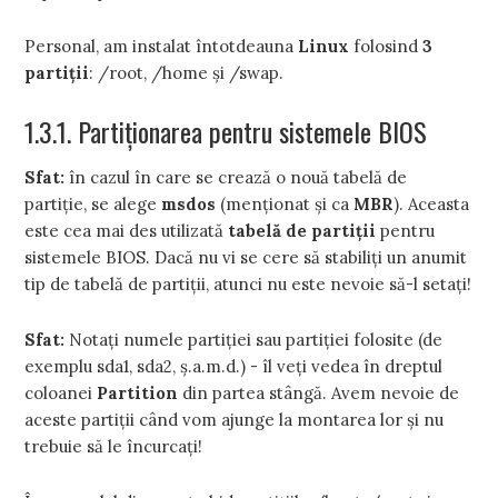
Personal, am instalat întotdeauna
Linux
folosind
3
partiţii
: /root, /home şi /swap.
1.3.1. Partiţionarea pentru sistemele BIOS
Sfat:
în cazul în care se crează o nouă tabelă de
partiţie, se alege
msdos
(menţionat şi ca
MBR
). Aceasta
este cea mai des utilizată
tabelă de partiţii
pentru
sistemele BIOS. Dacă nu vi se cere să stabiliţi un anumit
tip de tabelă de partiţii, atunci nu este nevoie să-l setaţi!
Sfat:
Notaţi numele partiţiei sau partiţiei folosite (de
exemplu sda1, sda2, ş.a.m.d.) - îl veţi vedea în dreptul
coloanei
Partition
din partea stângă. Avem nevoie de
aceste partiţii când vom ajunge la montarea lor şi nu
trebuie să le încurcaţi!