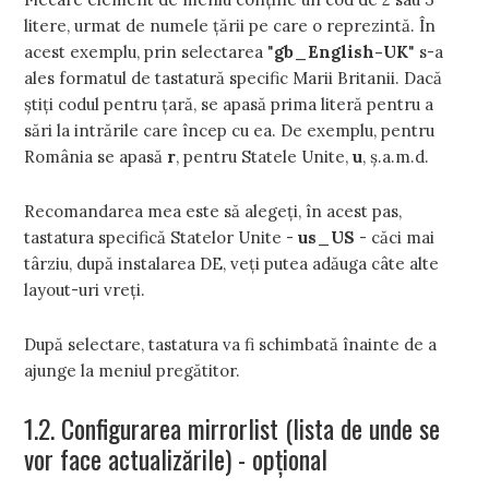
litere, urmat de numele ţării pe care o reprezintă. În
acest exemplu, prin selectarea "
gb_English-UK
" s-a
ales formatul de tastatură specific Marii Britanii. Dacă
ştiţi codul pentru ţară, se apasă prima literă pentru a
sări la intrările care încep cu ea. De exemplu, pentru
România se apasă
r
, pentru Statele Unite,
u
, ş.a.m.d.
Recomandarea mea este să alegeţi, în acest pas,
tastatura specifică Statelor Unite -
us_US
- căci mai
târziu, după instalarea DE, veţi putea adăuga câte alte
layout-uri vreţi.
După selectare, tastatura va fi schimbată înainte de a
ajunge la meniul pregătitor.
1.2. Configurarea mirrorlist (lista de unde se
vor face actualizările) - opţional