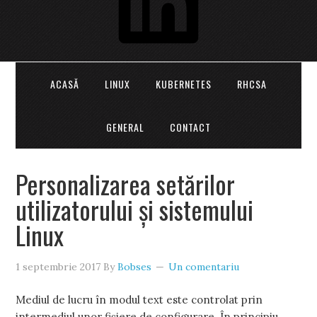
ACASĂ
LINUX
KUBERNETES
RHCSA
GENERAL
CONTACT
Personalizarea setărilor
utilizatorului și sistemului
Linux
1 septembrie 2017
By
Bobses
Un comentariu
Mediul de lucru în modul text este controlat prin
intermediul unor fișiere de configurare. În principiu,