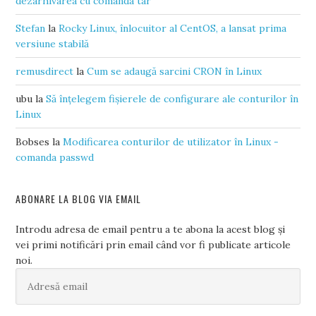
dezarhivarea cu comanda tar
Stefan
la
Rocky Linux, înlocuitor al CentOS, a lansat prima
versiune stabilă
remusdirect
la
Cum se adaugă sarcini CRON în Linux
ubu
la
Să înțelegem fișierele de configurare ale conturilor în
Linux
Bobses
la
Modificarea conturilor de utilizator în Linux -
comanda passwd
ABONARE LA BLOG VIA EMAIL
Introdu adresa de email pentru a te abona la acest blog și
vei primi notificări prin email când vor fi publicate articole
noi.
Adresă
email