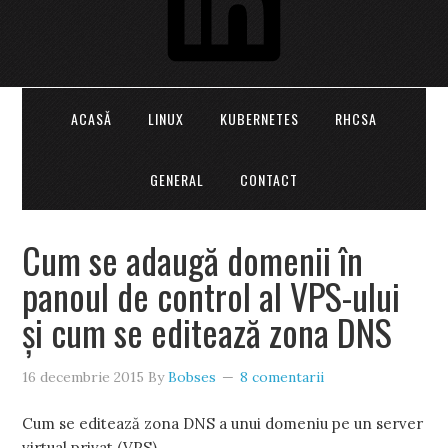
ACASĂ
LINUX
KUBERNETES
RHCSA
GENERAL
CONTACT
Cum se adaugă domenii în
panoul de control al VPS-ului
și cum se editează zona DNS
16 decembrie 2015
By
Bobses
8 comentarii
Cum se editează zona DNS a unui domeniu pe un server
virtual privat (VPS).