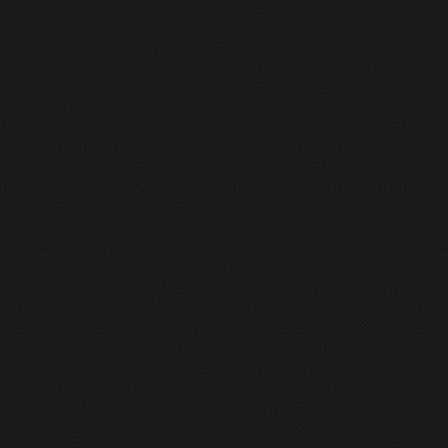
GENERAL
CONTACT
 în Linux cu ISO Master
ni ISO în Linux.