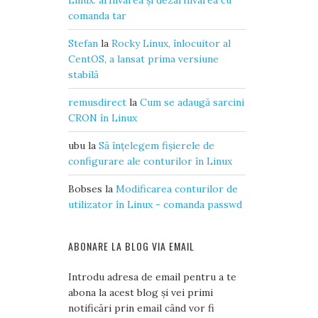
Linux: arhivarea și dezarhivarea cu
comanda tar
Stefan
la
Rocky Linux, înlocuitor al
CentOS, a lansat prima versiune
stabilă
remusdirect
la
Cum se adaugă sarcini
CRON în Linux
ubu
la
Să înțelegem fișierele de
configurare ale conturilor în Linux
Bobses
la
Modificarea conturilor de
utilizator în Linux - comanda passwd
ABONARE LA BLOG VIA EMAIL
Introdu adresa de email pentru a te
abona la acest blog și vei primi
notificări prin email când vor fi