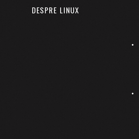
DESPRE LINUX
ACASĂ
LINUX
KUBERNETES
RHCSA
Modificarea imaginilor ISO
4 iulie 2016
By
Bobses
Lasă un comentariu
Tutoriale LINUX: Citește, scrie și modifică imagi
Din categoria:
Tutoriale
Etichete:
ISOMaster
,
linux