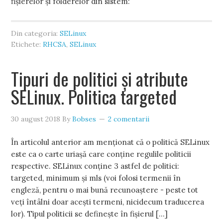
fișierelor și folderelor din sistem:
Din categoria:
SELinux
Etichete:
RHCSA
,
SELinux
Tipuri de politici și atribute
SELinux. Politica targeted
30 august 2018
By
Bobses
2 comentarii
În articolul anterior am menționat că o politică SELinux
este ca o carte uriașă care conține regulile politicii
respective. SELinux conține 3 astfel de politici:
targeted, minimum și mls (voi folosi termenii în
engleză, pentru o mai bună recunoaștere - peste tot
veți întâlni doar acești termeni, nicidecum traducerea
lor). Tipul politicii se definește în fișierul […]