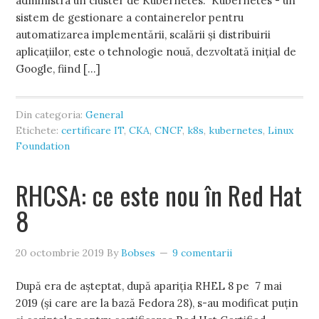
administra un cluster de Kubernetes. Kubernetes - un
sistem de gestionare a containerelor pentru
automatizarea implementării, scalării și distribuirii
aplicațiilor, este o tehnologie nouă, dezvoltată inițial de
Google, fiind […]
Din categoria:
General
Etichete:
certificare IT
,
CKA
,
CNCF
,
k8s
,
kubernetes
,
Linux
Foundation
RHCSA: ce este nou în Red Hat
8
20 octombrie 2019
By
Bobses
9 comentarii
După era de așteptat, după apariția RHEL 8 pe 7 mai
2019 (și care are la bază Fedora 28), s-au modificat puțin