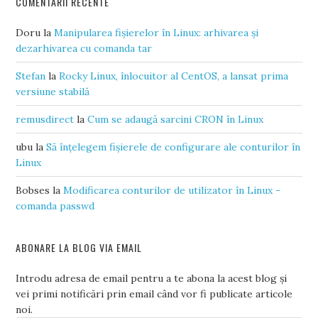
COMENTARII RECENTE
Doru
la
Manipularea fișierelor în Linux: arhivarea și
dezarhivarea cu comanda tar
Stefan
la
Rocky Linux, înlocuitor al CentOS, a lansat prima
versiune stabilă
remusdirect
la
Cum se adaugă sarcini CRON în Linux
ubu
la
Să înțelegem fișierele de configurare ale conturilor în
Linux
Bobses
la
Modificarea conturilor de utilizator în Linux -
comanda passwd
ABONARE LA BLOG VIA EMAIL
Introdu adresa de email pentru a te abona la acest blog și
vei primi notificări prin email când vor fi publicate articole
noi.