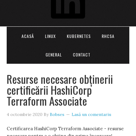
ACASĂ
LINUX
KUBERNETES
RHCSA
GENERAL
CONTACT
Resurse necesare obținerii
certificării HashiCorp
Terraform Associate
4 octombrie 2020
By
Bobses
Lasă un comentariu
Certificarea HashiCorp Terraform Associate - resurse
necesare pentru a o obține din prima încercare!