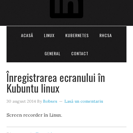
ACASĂ
LINUX
KUBERNETES
RHCSA
GENERAL
CONTACT
Înregistrarea ecranului în
Kubuntu linux
30 august 2014
By
Bobses
Lasă un comentariu
Screen recorder în Linux.