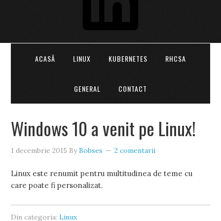
ACASĂ
LINUX
KUBERNETES
RHCSA
GENERAL
CONTACT
Windows 10 a venit pe Linux!
1 decembrie 2015
By
Bobses
2 comentarii
Linux este renumit pentru multitudinea de teme cu
care poate fi personalizat.
Din categoria:
Linux