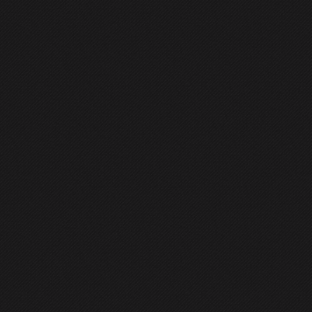
GENERAL
CONTACT
e calculatoare în Fedora 31
navirus, au început să se vadă tot mai clar beneficiile lucrului d
ă te poți conecta repede și sigur între mai multe calculatoare:
 față, voi prezenta un instrument […]