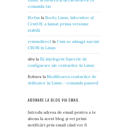
Linux: arhivarea și dezarhivarea cu
comanda tar
Stefan
la
Rocky Linux, înlocuitor al
CentOS, a lansat prima versiune
stabilă
remusdirect
la
Cum se adaugă sarcini
CRON în Linux
ubu
la
Să înțelegem fișierele de
configurare ale conturilor în Linux
Bobses
la
Modificarea conturilor de
utilizator în Linux - comanda passwd
ABONARE LA BLOG VIA EMAIL
Introdu adresa de email pentru a te
abona la acest blog și vei primi
notificări prin email când vor fi