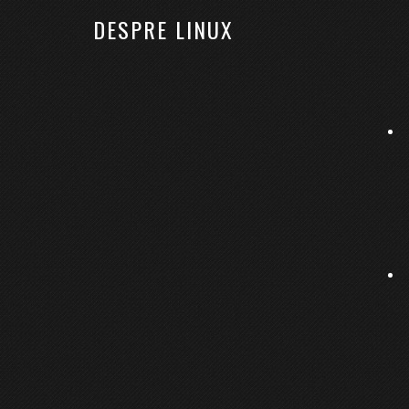
DESPRE LINUX
ACASĂ
LINUX
KUBERNETES
RHCSA
Tailscale - rețea privată d
14 martie 2020
By
Bobses
Lasă un comentariu
În condițiile în care suntem asaltați de noul coro
acasă. Dar pentru a lucra remote, este necesar s
cele de acasă și cele de la birou. În articolul de
Din categoria:
Tutoriale
Etichete:
retea
,
Tailscale
,
VPN
,
WireGuard