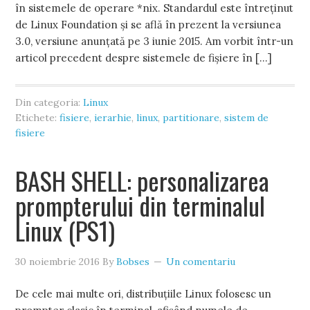
în sistemele de operare *nix. Standardul este întreținut
de Linux Foundation și se află în prezent la versiunea
3.0, versiune anunțată pe 3 iunie 2015. Am vorbit într-un
articol precedent despre sistemele de fișiere în […]
Din categoria:
Linux
Etichete:
fisiere
,
ierarhie
,
linux
,
partitionare
,
sistem de
fisiere
BASH SHELL: personalizarea
prompterului din terminalul
Linux (PS1)
30 noiembrie 2016
By
Bobses
Un comentariu
De cele mai multe ori, distribuțiile Linux folosesc un