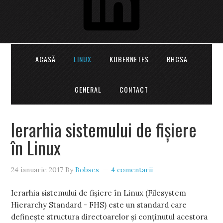
ACASĂ
LINUX
KUBERNETES
RHCSA
GENERAL
CONTACT
Ierarhia sistemului de fișiere
în Linux
24 ianuarie 2017
By
Bobses
4 comentarii
Ierarhia sistemului de fișiere în Linux (Filesystem
Hierarchy Standard - FHS) este un standard care
definește structura directoarelor și conținutul acestora