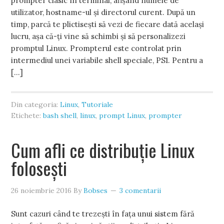
prompter clasic în terminal, afișând numele de
utilizator, hostname-ul și directorul curent. După un
timp, parcă te plictisești să vezi de fiecare dată același
lucru, așa că-ți vine să schimbi și să personalizezi
promptul Linux. Prompterul este controlat prin
intermediul unei variabile shell speciale, PS1. Pentru a
[…]
Din categoria:
Linux
,
Tutoriale
Etichete:
bash shell
,
linux
,
prompt Linux
,
prompter
Cum afli ce distribuție Linux
folosești
26 noiembrie 2016
By
Bobses
3 comentarii
Sunt cazuri când te trezești în fața unui sistem fără