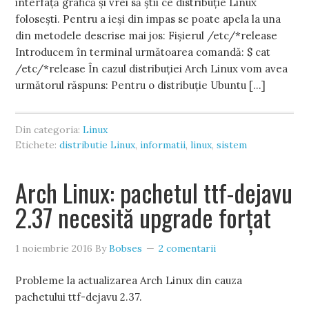
interfață grafică și vrei să știi ce distribuție Linux
folosești. Pentru a ieși din impas se poate apela la una
din metodele descrise mai jos: Fișierul /etc/*release
Introducem în terminal următoarea comandă: $ cat
/etc/*release În cazul distribuției Arch Linux vom avea
următorul răspuns: Pentru o distribuție Ubuntu […]
Din categoria:
Linux
Etichete:
distributie Linux
,
informatii
,
linux
,
sistem
Arch Linux: pachetul ttf-dejavu
2.37 necesită upgrade forțat
1 noiembrie 2016
By
Bobses
2 comentarii
Probleme la actualizarea Arch Linux din cauza
pachetului ttf-dejavu 2.37.