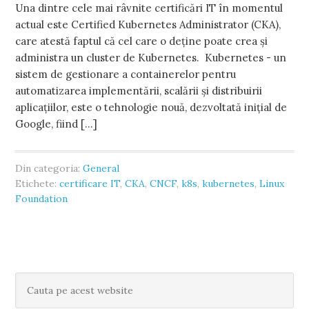
Una dintre cele mai râvnite certificări IT în momentul
actual este Certified Kubernetes Administrator (CKA),
care atestă faptul că cel care o deține poate crea și
administra un cluster de Kubernetes. Kubernetes - un
sistem de gestionare a containerelor pentru
automatizarea implementării, scalării și distribuirii
aplicațiilor, este o tehnologie nouă, dezvoltată inițial de
Google, fiind […]
Din categoria:
General
Etichete:
certificare IT
,
CKA
,
CNCF
,
k8s
,
kubernetes
,
Linux
Foundation