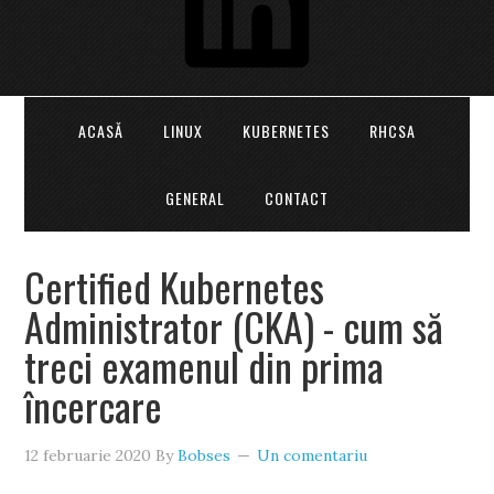
ACASĂ
LINUX
KUBERNETES
RHCSA
GENERAL
CONTACT
Certified Kubernetes
Administrator (CKA) - cum să
treci examenul din prima
încercare
12 februarie 2020
By
Bobses
Un comentariu