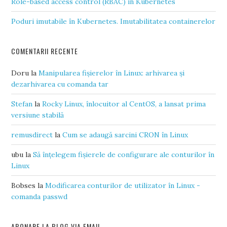
Role-based access control (RBAC) în Kubernetes
Poduri imutabile în Kubernetes. Imutabilitatea containerelor
COMENTARII RECENTE
Doru
la
Manipularea fișierelor în Linux: arhivarea și
dezarhivarea cu comanda tar
Stefan
la
Rocky Linux, înlocuitor al CentOS, a lansat prima
versiune stabilă
remusdirect
la
Cum se adaugă sarcini CRON în Linux
ubu
la
Să înțelegem fișierele de configurare ale conturilor în
Linux
Bobses
la
Modificarea conturilor de utilizator în Linux -
comanda passwd
ABONARE LA BLOG VIA EMAIL