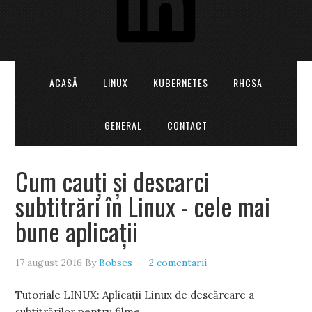
ACASĂ
LINUX
KUBERNETES
RHCSA
GENERAL
CONTACT
Cum cauți și descarci
subtitrări în Linux - cele mai
bune aplicații
17 august 2016
By
Bobses
2 comentarii
Tutoriale LINUX: Aplicații Linux de descărcare a
subtitrărilor pentru filme.