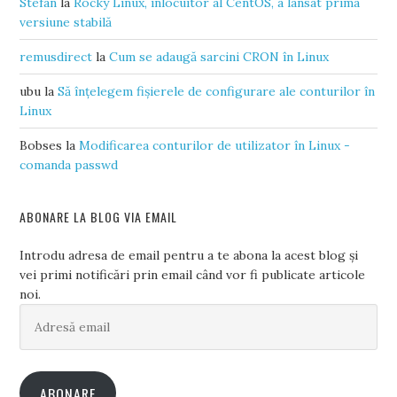
Stefan
la
Rocky Linux, înlocuitor al CentOS, a lansat prima
versiune stabilă
remusdirect
la
Cum se adaugă sarcini CRON în Linux
ubu
la
Să înțelegem fișierele de configurare ale conturilor în
Linux
Bobses
la
Modificarea conturilor de utilizator în Linux -
comanda passwd
ABONARE LA BLOG VIA EMAIL
Introdu adresa de email pentru a te abona la acest blog și
vei primi notificări prin email când vor fi publicate articole
noi.
Adresă
email
ABONARE