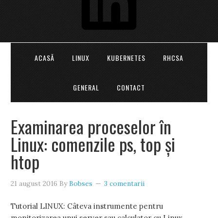
ACASĂ
LINUX
KUBERNETES
RHCSA
GENERAL
CONTACT
Examinarea proceselor în
Linux: comenzile ps, top și
htop
21 august 2016
By
Bobses
3 comentarii
Tutorial LINUX: Câteva instrumente pentru
monitorizarea unui server sau calculator cu Linux.