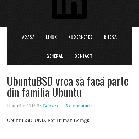
ACASĂ
LINUX
KUBERNETES
RHCSA
GENERAL
CONTACT
UbuntuBSD vrea să facă parte
din familia Ubuntu
11 aprilie 2016
By
Bobses
5 comentarii
UbuntuBSD, UNIX For Human Beings