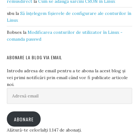
remusdirect
la
Cum se adaugă sarcini CRON în Linux
ubu
la
Să înțelegem fișierele de configurare ale conturilor în
Linux
Bobses
la
Modificarea conturilor de utilizator în Linux -
comanda passwd
ABONARE LA BLOG VIA EMAIL
Introdu adresa de email pentru a te abona la acest blog și
vei primi notificări prin email când vor fi publicate articole
noi.
Adresă
email
ABONARE
Alătură-te celorlalți 1.147 de abonați.