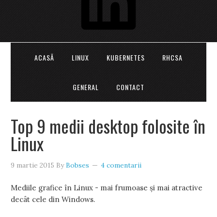
ACASĂ
LINUX
KUBERNETES
RHCSA
GENERAL
CONTACT
Top 9 medii desktop folosite în
Linux
9 martie 2015
By
Bobses
4 comentarii
Mediile grafice în Linux - mai frumoase și mai atractive
decât cele din Windows.